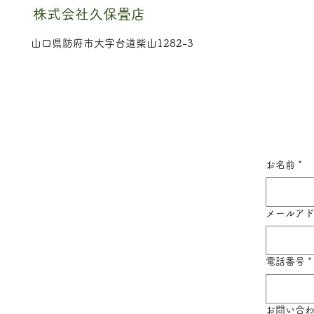
株式会社久保畳店
山口県防府市大字台道柴山1282-3
お名前
*
メールア
電話番号
*
お問い合